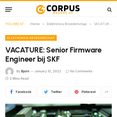
YOU ARE AT:
Home
»
Elektronica Broederschap
»
VACATURE: Senior Firmware Engineer bij SKF
ELEKTRONICA BROEDERSCHAP
VACATURE: Senior Firmware
Engineer bij SKF
By
Bjorn
January 10, 2022
No Comments
2 Mins Read
Facebook
Twitter
Pinterest